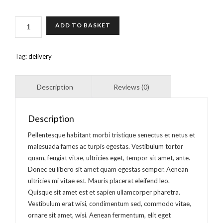
LEMON
ADD TO BASKET
AND
GARLIC
GREEN
Tag:
delivery
BEANS
QUANTITY
Description
Pellentesque habitant morbi tristique senectus et netus et
malesuada fames ac turpis egestas. Vestibulum tortor
quam, feugiat vitae, ultricies eget, tempor sit amet, ante.
Donec eu libero sit amet quam egestas semper. Aenean
ultricies mi vitae est. Mauris placerat eleifend leo.
Quisque sit amet est et sapien ullamcorper pharetra.
Vestibulum erat wisi, condimentum sed, commodo vitae,
ornare sit amet, wisi. Aenean fermentum, elit eget